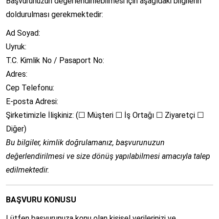
Başvurunuzun değerlendirilebilmesi için aşağıdaki bilgilerin
doldurulması gerekmektedir:
Ad Soyad:
Uyruk:
T.C. Kimlik No / Pasaport No:
Adres:
Cep Telefonu:
E-posta Adresi:
Şirketimizle İlişkiniz: (☐ Müşteri ☐ İş Ortağı ☐ Ziyaretçi ☐
Diğer)
Bu bilgiler, kimlik doğrulamanız, başvurunuzun
değerlendirilmesi ve size dönüş yapılabilmesi amacıyla talep
edilmektedir.
BAŞVURU KONUSU
Lütfen başvurunuza konu olan kişisel verilerinizi ve