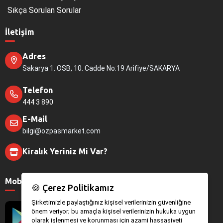
Sıkça Sorulan Sorular
İletişim
Adres
Sakarya 1. OSB, 10. Cadde No:19 Arifiye/SAKARYA
Telefon
444 3 890
E-Mail
bilgi@ozpasmarket.com
Kiralık Yeriniz Mi Var?
Mobil Uygulamalar
🍪 Çerez Politikamız
Şirketimizle paylaştığınız kişisel verilerinizin güvenliğine
önem veriyor; bu amaçla kişisel verilerinizin hukuka uygun
olarak işlenmesi ve korunması için azami hassasiyeti